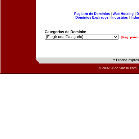
Registro de Dominios
|
Web Hosting
|
D
Dominios Expirados
|
Industrias
|
Indu
Categorías de Dominio:
[Pág. princi
** Precios expre
© 2002/2022 Solo10.com