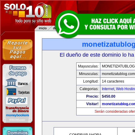
monetizatublo
El dueño de este dominio lo ha
Mayusculas:
MONETIZATUBLOG
Minusculas:
monetizatublog.com
Longitud:
14 caracteres
Categorias:
Internet
,
Web Hostin
Precio:
$450.00
Visitar!
monetizatublog.co
Serán consideradas ofer
R