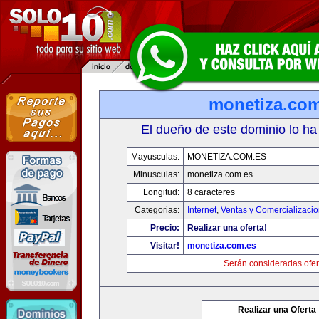
monetiza.com
El dueño de este dominio lo ha
Mayusculas:
MONETIZA.COM.ES
Minusculas:
monetiza.com.es
Longitud:
8 caracteres
Categorias:
Internet
,
Ventas y Comercializaci
Precio:
Realizar una oferta!
Visitar!
monetiza.com.es
Serán consideradas ofer
Realizar una Oferta