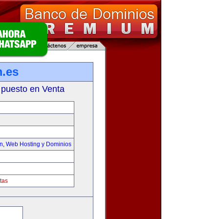
.es
 puesto en Venta
on
,
Web Hosting y Dominios
tas