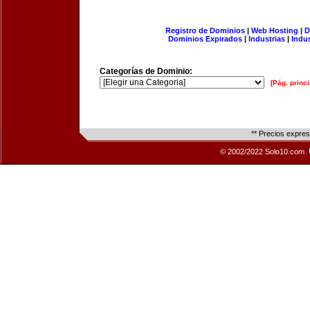
Registro de Dominios
|
Web Hosting
|
D
Dominios Expirados
|
Industrias
|
Indu
Categorías de Dominio:
[Pág. princi
** Precios expre
© 2002/2022 Solo10.com