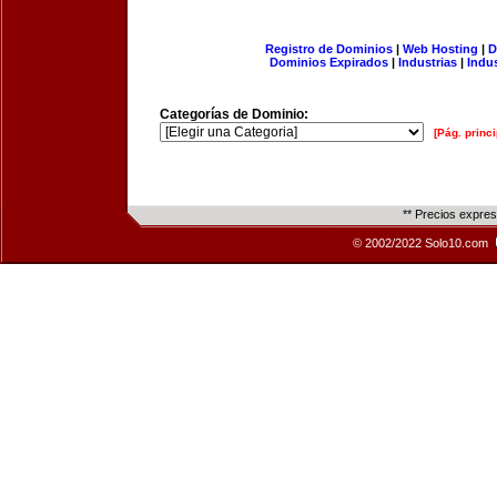
Registro de Dominios
|
Web Hosting
|
D
Dominios Expirados
|
Industrias
|
Indu
Categorías de Dominio:
[Pág. princi
** Precios expre
© 2002/2022 Solo10.com