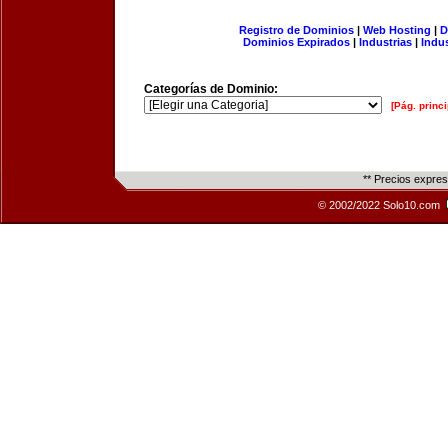
Registro de Dominios
|
Web Hosting
|
D
Dominios Expirados
|
Industrias
|
Indu
Categorías de Dominio:
[Pág. princi
** Precios expre
© 2002/2022 Solo10.com