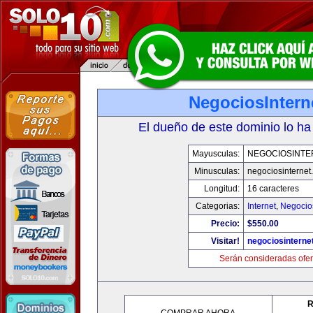
NegociosIntern
El dueño de este dominio lo ha
Mayusculas:
NEGOCIOSINTE
Minusculas:
negociosinternet.
Longitud:
16 caracteres
Categorias:
Internet
,
Negocio
Precio:
$550.00
Visitar!
negociosinternet
Serán consideradas ofer
R