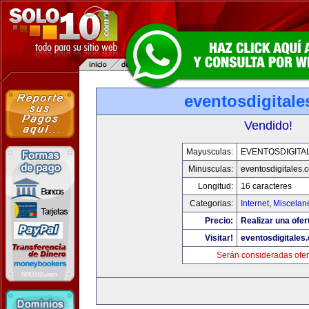
eventosdigital
Vendido!
Mayusculas:
EVENTOSDIGITA
Minusculas:
eventosdigitales.
Longitud:
16 caracteres
Categorias:
Internet
,
Miscelane
Precio:
Realizar una ofer
Visitar!
eventosdigitales
Serán consideradas ofer