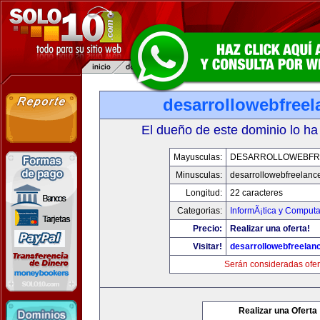
desarrollowebfree
El dueño de este dominio lo ha
Mayusculas:
DESARROLLOWEBFR
Minusculas:
desarrollowebfreelanc
Longitud:
22 caracteres
Categorias:
InformÃ¡tica y Computa
Precio:
Realizar una oferta!
Visitar!
desarrollowebfreelan
Serán consideradas ofer
Realizar una Oferta