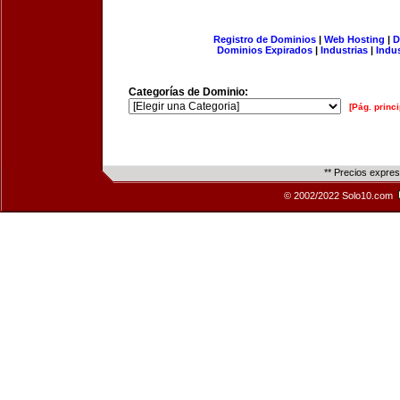
Registro de Dominios
|
Web Hosting
|
D
Dominios Expirados
|
Industrias
|
Indu
Categorías de Dominio:
[Pág. princi
** Precios expre
© 2002/2022 Solo10.com