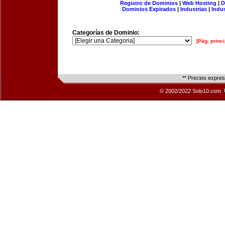
Registro de Dominios
|
Web Hosting
|
D
Dominios Expirados
|
Industrias
|
Indu
Categorías de Dominio:
[Pág. princi
** Precios expre
© 2002/2022 Solo10.com