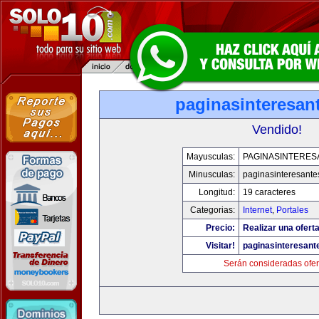
paginasinteresan
Vendido!
Mayusculas:
PAGINASINTERES
Minusculas:
paginasinteresant
Longitud:
19 caracteres
Categorias:
Internet
,
Portales
Precio:
Realizar una oferta
Visitar!
paginasinteresan
Serán consideradas ofer