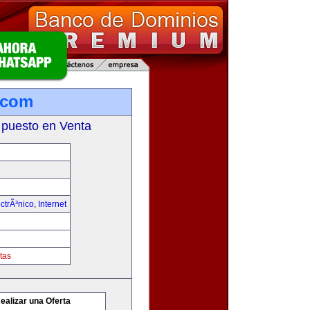
.com
 puesto en Venta
ctrÃ³nico
,
Internet
tas
ealizar una Oferta