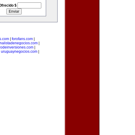
Ofrecido $
s.com
|
forofans.com
|
nalistadenegocios.com
|
rodeinversiones.com
|
|
uruguaynegocios.com
|