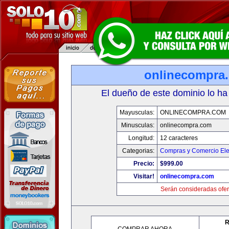
onlinecompra
El dueño de este dominio lo ha
Mayusculas:
ONLINECOMPRA.COM
Minusculas:
onlinecompra.com
Longitud:
12 caracteres
Categorias:
Compras y Comercio Ele
Precio:
$999.00
Visitar!
onlinecompra.com
Serán consideradas ofer
R