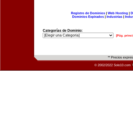
Registro de Dominios
|
Web Hosting
|
D
Dominios Expirados
|
Industrias
|
Indu
Categorías de Dominio:
[Pág. princi
** Precios expre
© 2002/2022 Solo10.com