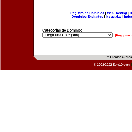
Registro de Dominios
|
Web Hosting
|
D
Dominios Expirados
|
Industrias
|
Indu
Categorías de Dominio:
[Pág. princi
** Precios expre
© 2002/2022 Solo10.com