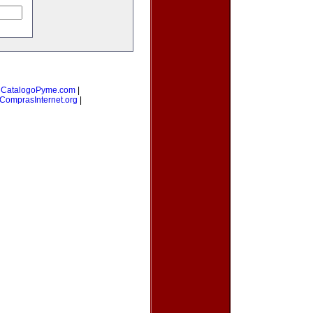
|
CatalogoPyme.com
|
ComprasInternet.org
|