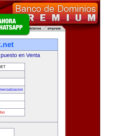
.net
 puesto en Venta
NET
mercializacion
tas