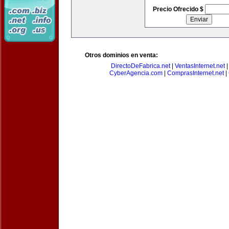
Precio Ofrecido $
Otros dominios en venta:
DirectoDeFabrica.net
|
VentasInternet.net
CyberAgencia.com
|
ComprasInternet.net
|