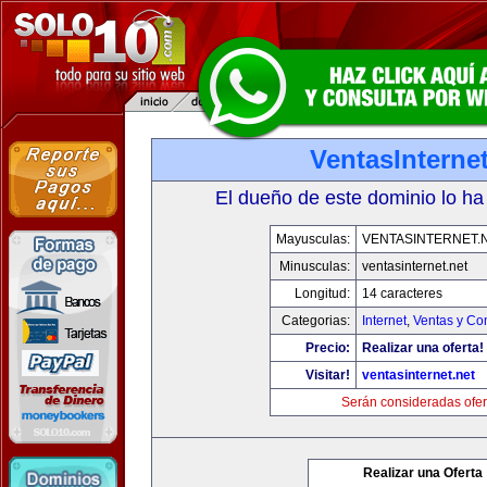
VentasInternet
El dueño de este dominio lo ha
Mayusculas:
VENTASINTERNET.
Minusculas:
ventasinternet.net
Longitud:
14 caracteres
Categorias:
Internet
,
Ventas y Co
Precio:
Realizar una oferta!
Visitar!
ventasinternet.net
Serán consideradas ofer
Realizar una Oferta