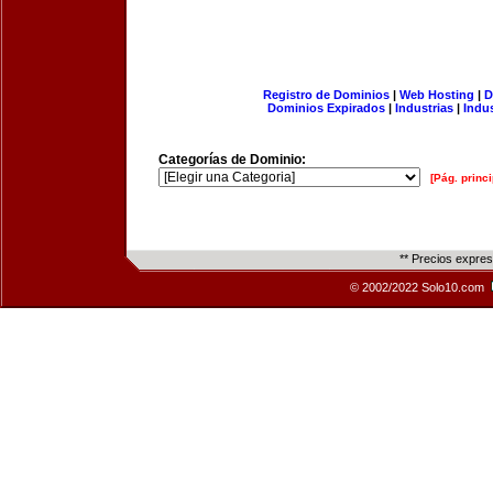
Registro de Dominios
|
Web Hosting
|
D
Dominios Expirados
|
Industrias
|
Indu
Categorías de Dominio:
[Pág. princi
** Precios expre
© 2002/2022 Solo10.com