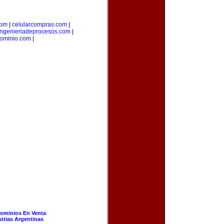
com
|
celularcompras.com
|
ingenieriadeprocesos.com
|
dominio.com
|
ominios En Venta
strias Argentinas