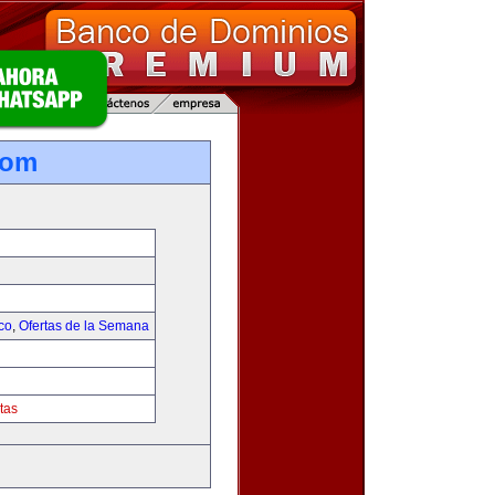
com
co
,
Ofertas de la Semana
tas