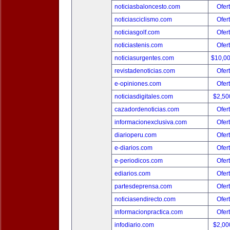
noticiasbaloncesto.com
Ofer
noticiasciclismo.com
Ofer
noticiasgolf.com
Ofer
noticiastenis.com
Ofer
noticiasurgentes.com
$10,0
revistadenoticias.com
Ofer
e-opiniones.com
Ofer
noticiasdigitales.com
$2,50
cazadordenoticias.com
Ofer
informacionexclusiva.com
Ofer
diarioperu.com
Ofer
e-diarios.com
Ofer
e-periodicos.com
Ofer
ediarios.com
Ofer
partesdeprensa.com
Ofer
noticiasendirecto.com
Ofer
informacionpractica.com
Ofer
infodiario.com
$2,00