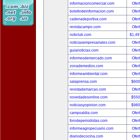
informacioncomercial.com
Ofer
boletindeinformacion.com
Ofer
cadenadeportiva.com
Ofer
revistacampo.com
Ofer
noticlub.com
$1,49
noticiasempresariales.com
Ofer
guianoticias.com
Ofer
informesdemercado.com
Ofer
zonademedios.com
Ofer
informeambiental.com
Ofer
salaprensa.com
$600
revistademarcas.com
Ofer
novedadesonline.com
$550
noticiasyopinion.com
$980
campoaldia.com
Ofer
forodeperiodistas.com
Ofer
informeagropecuario.com
Ofer
diariodecocina.com
Ofer