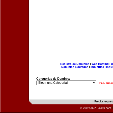
Registro de Dominios
|
Web Hosting
|
D
Dominios Expirados
|
Industrias
|
Indu
Categorías de Dominio:
[Pág. princi
** Precios expre
© 2002/2022 Solo10.com