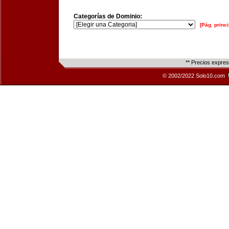
Categorías de Dominio:
[Pág. princi
** Precios expre
© 2002/2022 Solo10.com