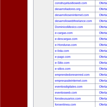
construyetusitioweb.com
Oferta
desarrolladores.org
Oferta
desarrolloseninternet.com
Oferta
desarrollowebfreelance.com
Oferta
DominiosMexico.com
Oferta
e-cargas.com
Oferta
e-descargas.com
Oferta
e-Honduras.com
Oferta
e-lista.com
Oferta
e-pago.com
Oferta
e-Sitio.com
Oferta
e-sitios.com
Oferta
emprendedoresenred.com
Oferta
empresasdeinternet.com
Oferta
eventosdigitales.com
Oferta
eventosweb.com
Oferta
forodeusuarios.com
Oferta
foroenlinea.com
Oferta