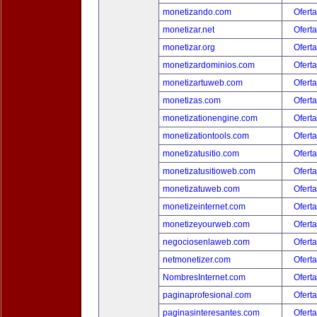
monetizando.com
Oferta
monetizar.net
Oferta
monetizar.org
Oferta
monetizardominios.com
Oferta
monetizartuweb.com
Oferta
monetizas.com
Oferta
monetizationengine.com
Oferta
monetizationtools.com
Oferta
monetizatusitio.com
Oferta
monetizatusitioweb.com
Oferta
monetizatuweb.com
Oferta
monetizeinternet.com
Oferta
monetizeyourweb.com
Oferta
negociosenlaweb.com
Oferta
netmonetizer.com
Oferta
NombresInternet.com
Oferta
paginaprofesional.com
Oferta
paginasinteresantes.com
Oferta